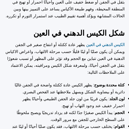
بثقل في الجفن أو ضغط خفيف على العين وأحيانًا احمرار أو تهيج في
المنطقة المحيطة، وفهم طبيعة الأكياس يساعد على التمييز بينها وبين
الحالات المشابهة ويؤكد أهمية تقييم الطبيب عند استمرار التورم أو تكرره.
شكل الكيس الدهني في العين
الكيس الدهني في العين
يظهر عادة ككتلة أو انتفاخ صغير في الجفن
ويمكن أن يكون صلبًا أو لينًا قليلًا حسب مرحلة الالتهاب، واعراض الاكياس
الدهنية في العين تتباين مع الحجم وقد تؤثر على المظهر أو تسبب شعورًا
بثقل في الجفن أحيانًا، ولمعرفة شكل الكيس ومراقبته، يمكن الاعتماد
على الملاحظات التالية:
كتلة محددة بوضوح
: يظهر الكيس عادة ككتلة واضحة في الجفن غالبًا
دائرية أو بيضاوية الشكل ويسهل ملاحظتها عند الفحص البصري.
لون الجلد
: يكون قريبًا من لون جلد الجفن الطبيعي وأحيانًا يظهر
احمرار خفيف عند وجود التهاب أو تهيج.
الحجم
: يبدأ الكيس صغيرًا جدًا لكنه قد يزداد تدريجيًا ويصبح ملحوظًا
على السطح الخارجي للجفن مع مرور الوقت.
القوام:
يختلف حسب مرحلة الالتهاب، فقد يكون صلبًا أحيانًا أو لينًا عند