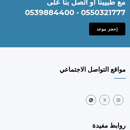
مع طبيبنا أو اتصل بنا على
0550321777 - 0539884400
إحجز موعد
مواقع التواصل الاجتماعي
روابط مفيدة