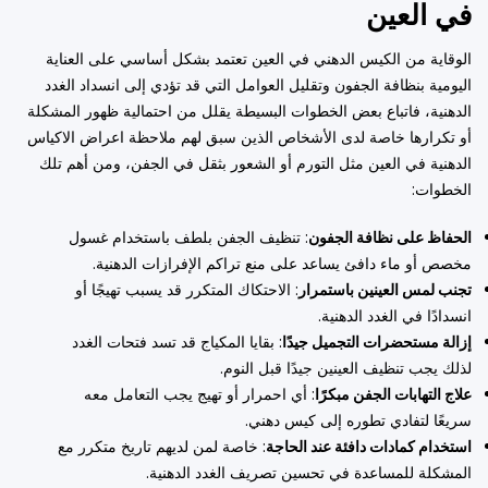
في العين
الوقاية من الكيس الدهني في العين تعتمد بشكل أساسي على العناية
اليومية بنظافة الجفون وتقليل العوامل التي قد تؤدي إلى انسداد الغدد
الدهنية، فاتباع بعض الخطوات البسيطة يقلل من احتمالية ظهور المشكلة
أو تكرارها خاصة لدى الأشخاص الذين سبق لهم ملاحظة اعراض الاكياس
الدهنية في العين مثل التورم أو الشعور بثقل في الجفن، ومن أهم تلك
الخطوات:
الحفاظ على نظافة الجفون
: تنظيف الجفن بلطف باستخدام غسول
مخصص أو ماء دافئ يساعد على منع تراكم الإفرازات الدهنية.
تجنب لمس العينين باستمرار
: الاحتكاك المتكرر قد يسبب تهيجًا أو
انسدادًا في الغدد الدهنية.
إزالة مستحضرات التجميل جيدًا
: بقايا المكياج قد تسد فتحات الغدد
لذلك يجب تنظيف العينين جيدًا قبل النوم.
علاج التهابات الجفن مبكرًا
: أي احمرار أو تهيج يجب التعامل معه
سريعًا لتفادي تطوره إلى كيس دهني.
استخدام كمادات دافئة عند الحاجة
: خاصة لمن لديهم تاريخ متكرر مع
المشكلة للمساعدة في تحسين تصريف الغدد الدهنية.