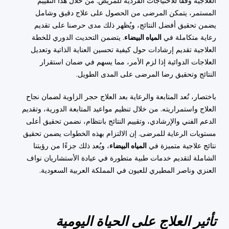
العلاجية وفقًا للاحتياجات الفردية للمريض. من خلال هذا التقييم
المستمر، يتمكن المرضى من الحصول على علاج دقيق وشامل
يضمن تحقيق أفضل النتائج، ويُظهر ذلك مدى حرصنا على تقديم
رعاية متكاملة في
المياه البيضاء
. يتضمن التحديث الدوري للخطة
العلاجية تقديم إرشادات حول كيفية تحسين العناية الذاتية وتعديل
العلاجات الدوائية إذا لزم الأمر، مما يسهم في ضمان استقرار
النتائج وتحقيق رضا المرضى على المدى الطويل.
باختصار، تُعد المتابعة والرعاية بعد العلاج حجر الزاوية لضمان نجاح
العلاج واستمراريته. من خلال تنظيم مواعيد المتابعة الدورية، وتقديم
الدعم الفني والإرشادي، وتقييم النتائج بانتظام، نضمن تحقيق أعلى
مستويات الرعاية للمرضى. إن الالتزام بهذه الخطوات يضمن تحقيق
نتائج علاجية متميزة في
المياه البيضاء
، ويُعد ذلك جزءًا من رؤيتنا
الشاملة لتقديم خدمات طبية متطورة في عيادة الأستشاريان نواف
العنزي وناصر المطيري للعيون في المملكة العربية السعودية.
تأثير العلاج على الحياة اليومية