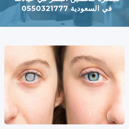
في السعودية 0550321777