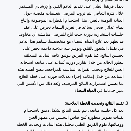
يعمل فريقنا الطبي على تقديم الدعم الفني والإرشادي المستمر
خلال فترة التعافي. يتم تزويد المرضى بتعليمات مفصلة حول
العناية اليومية بالعين، مثل استخدام القطرات الموصوفة واتباع
نظام غذائي صحي يساعد في تعزيز الشفاء. نحرص على عقد
جلسات استشارية دورية حيث يُتاح للمرضى مناقشة أي مخاوف
قد تظهر بعد علاج المياه البيضاء مع متخصصينا. يساهم هذا الدعم
في تقليل الشعور بالقلق وتوفير بيئة علاجية داعمة تحفز على
تحسين النتائج. كما يقوم الفريق بتوثيق كافة البيانات المتعلقة
بتطور الحالة من خلال تقارير دورية تُساعد على متابعة استجابة
العين للعلاج وتحديد الفترات المناسبة للمراجعة. تتضح أهمية هذه
المتابعة من خلال إمكانية إجراء تعديلات فورية على خطة العلاج
بما يضمن استمرارية النتائج المرضية، ويُعد ذلك من الأسس التي
تميز خدماتنا في
المياه البيضاء
.
تقييم النتائج وتحديث الخطة العلاجية:
بعد كل جلسة متابعة، يتم تقييم النتائج بشكل دقيق باستخدام
تقنيات تصوير متطورة تُتيح قياس التحسن في مظهر العين
ووظائفها. يقوم الفريق الطبي بتحليل هذه البيانات وتحديث الخطة