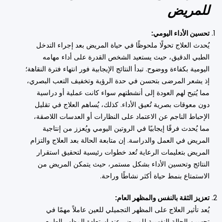
للمريض
تحسين الأداء اليومي:
يُحدث العلاج تحولًا ملحوظًا في حياة المريض بعد إجراء التدخل
الطبي الدقيق، حيث يستعيد الشخص القدرة على أداء مهامه
اليومية بكفاءة ووضوح. تبدأ النتائج الإيجابية فور انتهاء فترة النقاهة؛
إذ يشعر المرضى بتحسن في حدة الرؤية وتخفيف التعب البصري،
مما يُتيح لهم العودة إلى أنشطتهم سواء كانت عملية أو دراسية
دون معوقات بصرية تُعيق الأداء. كذلك، يُساهم العلاج في تقليل
الإحباط الناجم عن الاعتماد على النظارات أو العدسات اللاصقة،
مما يُحدث فرقًا إيجابيًا في الروتين اليومي ويُعزز من إنتاجية
المريض في العمل والدراسة. إن متابعة الحالة بعد العلاج والتزام
المريض بتعليمات الرعاية تُعد خطوات رئيسية لتحقيق استقرار
النتائج وتحسين الأداء بشكل مستمر، حيث يتمكن المريض من
الاستمتاع بنمط حياة أكثر نشاطًا وراحة.
تعزيز الثقة بالنفس والمظهر العام:
يُعد تأثير العلاج على المظهر التجميلي للعين عاملاً مهمًا في
تحسين الحالة النفسية للمريض. عند استعادة المظهر الطبيعي