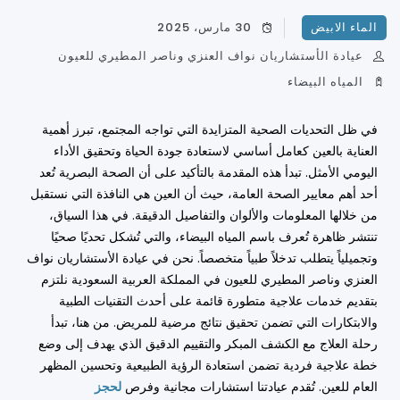
الماء الابيض
30 مارس، 2025
عيادة الأستشاريان نواف العنزي وناصر المطيري للعيون
المياه البيضاء
في ظل التحديات الصحية المتزايدة التي تواجه المجتمع، تبرز أهمية
العناية بالعين كعامل أساسي لاستعادة جودة الحياة وتحقيق الأداء
اليومي الأمثل. تبدأ هذه المقدمة بالتأكيد على أن الصحة البصرية تُعد
أحد أهم معايير الصحة العامة، حيث أن العين هي النافذة التي نستقبل
من خلالها المعلومات والألوان والتفاصيل الدقيقة. في هذا السياق،
تنتشر ظاهرة تُعرف باسم المياه البيضاء، والتي تُشكل تحديًا صحيًا
وتجميلياً يتطلب تدخلاً طبياً متخصصاً. نحن في عيادة الأستشاريان نواف
العنزي وناصر المطيري للعيون في المملكة العربية السعودية نلتزم
بتقديم خدمات علاجية متطورة قائمة على أحدث التقنيات الطبية
والابتكارات التي تضمن تحقيق نتائج مرضية للمريض. من هنا، تبدأ
رحلة العلاج مع الكشف المبكر والتقييم الدقيق الذي يهدف إلى وضع
خطة علاجية فردية تضمن استعادة الرؤية الطبيعية وتحسين المظهر
العام للعين. تُقدم عيادتنا استشارات مجانية وفرص
لحجز