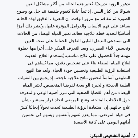
تدهور الرؤية تدريجيًا. تُعتبر هذه الحالة من أكثر مشاكل العين
شيوعًا بين كبار السن، إذ تبدأ عادةً كغيوم طفيفة تتداخل مع وضوح
الصورة ثم تتفاقم مع مرور الوقت. إن التعريف الدقيق لهذه الحالة
يساعد على فهم الأسباب والعوامل المؤثرة عليها، ويُعتبر ذلك أمرًا
أساسيًا لتحديد خطة علاجية فعالة. تعتبر المياه البيضاء من الحالات
التي تستدعي التدخل الطبي العاجل للحفاظ على صحة العين
وتحسين الأداء البصري، ويعد التعرف المبكر على أعراضها خطوة
مهمة جداً للحصول على علاج مناسب. يُستخدم العلاج الحديث
لعلاج المياه البيضاء بناءً على تشخيص دقيق، مما يُساهم في
استعادة الرؤية الطبيعية وتحسين جودة الحياة. ويُعد هذا النهج
التطبيقي أساساً لتحقيق نتائج علاجية ناجحة، إذ يجمع بين التقنيات
الطبية الحديثة والخبرة الواسعة لفريقنا المتخصص. تُعتبر المياه
البيضاء من أهم القضايا الصحية التي تبرز أهمية الوعي والمعرفة
حول العلاجات المتاحة، وتتيح للمرضى اتخاذ قرار مستنير بشأن
علاج حالتهم. إن استعادة الرؤية الطبيعية تُحدث تحولاً إيجابيًا كبيرًا
في حياة المرضى، مما يعزز ثقتهم بأنفسهم ويسهم في تحسين
أدائهم اليومي على كافة الأصعدة.
أهمية التشخيص المبكر: