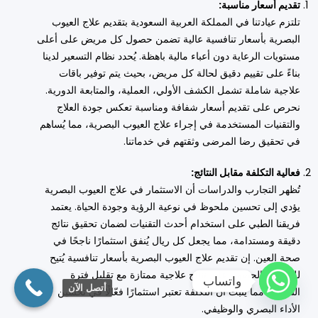
تقديم أسعار مناسبة:
تلتزم عيادتنا في المملكة العربية السعودية بتقديم علاج العيوب
البصرية بأسعار تنافسية عالية تضمن حصول كل مريض على أعلى
مستويات الرعاية دون أعباء مالية باهظة. يُحدد نظام التسعير لدينا
بناءً على تقييم دقيق لحالة كل مريض، بحيث يتم توفير باقات
علاجية شاملة تشمل الكشف الأولي، العملية، والمتابعة الدورية.
نحرص على تقديم أسعار شفافة ومناسبة تعكس جودة العلاج
والتقنيات المستخدمة في إجراء علاج العيوب البصرية، مما يُساهم
في تحقيق رضا المرضى وثقتهم في خدماتنا.
فعالية التكلفة مقابل النتائج:
تُظهر التجارب والدراسات أن الاستثمار في علاج العيوب البصرية
يؤدي إلى تحسين ملحوظ في نوعية الرؤية وجودة الحياة. يعتمد
فريقنا الطبي على استخدام أحدث التقنيات لضمان تحقيق نتائج
دقيقة ومستدامة، مما يجعل كل ريال يُنفق استثمارًا ناجحًا في
صحة العين. إن تقديم علاج العيوب البصرية بأسعار تنافسية يُتيح
للمرضى الحصول على نتائج علاجية ممتازة مع تقليل فترة
واتساب
أتصل الآن
التعافي، مما يثبت أن التكلفة تعتبر استثمارًا فعّالًا في تحسين
الأداء البصري والوظيفي.