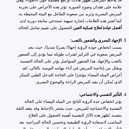
قد يلاحظ المرضى ظهور هالات أو بقع مظلمة حول الأضواء، وهي
علامة على فقدان وضوح الصورة. تؤثر هذه الأعراض على تجربة
المريض البصرية وتزيد من صعوبة التفاعل مع البيئة المحيطة به.
كما تُعتبر هذه العلامات إشارة تنبيهية تستدعي متابعة دورية لدى
أفضل عيادة لعلاج شبكية العين
للحصول على تقييم شامل للحالة.
الإجهاد البصري والشعور بالتعب:
يسبب انخفاض جودة الرؤية إجهادًا بصريًا شديدًا، حيث يجد
المريض صعوبة في التركيز لفترات طويلة مما يؤدي إلى الشعور
بالتعب والإجهاد. هذا الشعور المتواصل يؤثر على الحالة النفسية
ويقلل من إنتاجية المريض في أداء مهامه اليومية. بالتالي، تُعد
أعراض المياه البيضاء مؤشرًا على الحاجة للتدخل الطبي المبكر
الذي يُمكن أن يعيد للمريض الراحة والوضوح البصري.
التأثير النفسي والاجتماعي:
يؤثر انخفاض حدة الرؤية الناتج عن المياه البيضاء على الحالة
النفسية والاجتماعية للمريض، حيث يشعر بالإحباط وقد يفقد الثقة
بنفسه. تُظهر هذه الآثار النفسية أهمية الحصول على العلاج
المناسب لاستعادة الرؤية الطبيعية وتحسين الحالة المزاجية. يعد