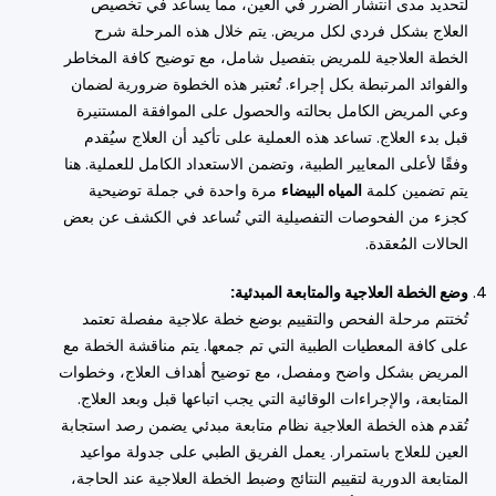
لتحديد مدى انتشار الضرر في العين، مما يساعد في تخصيص
العلاج بشكل فردي لكل مريض. يتم خلال هذه المرحلة شرح
الخطة العلاجية للمريض بتفصيل شامل، مع توضيح كافة المخاطر
والفوائد المرتبطة بكل إجراء. تُعتبر هذه الخطوة ضرورية لضمان
وعي المريض الكامل بحالته والحصول على الموافقة المستنيرة
قبل بدء العلاج. تساعد هذه العملية على تأكيد أن العلاج سيُقدم
وفقًا لأعلى المعايير الطبية، وتضمن الاستعداد الكامل للعملية. هنا
يتم تضمين كلمة
المياه البيضاء
مرة واحدة في جملة توضيحية
كجزء من الفحوصات التفصيلية التي تُساعد في الكشف عن بعض
الحالات المُعقدة.
وضع الخطة العلاجية والمتابعة المبدئية:
تُختتم مرحلة الفحص والتقييم بوضع خطة علاجية مفصلة تعتمد
على كافة المعطيات الطبية التي تم جمعها. يتم مناقشة الخطة مع
المريض بشكل واضح ومفصل، مع توضيح أهداف العلاج، وخطوات
المتابعة، والإجراءات الوقائية التي يجب اتباعها قبل وبعد العلاج.
تُقدم هذه الخطة العلاجية نظام متابعة مبدئي يضمن رصد استجابة
العين للعلاج باستمرار. يعمل الفريق الطبي على جدولة مواعيد
المتابعة الدورية لتقييم النتائج وضبط الخطة العلاجية عند الحاجة،