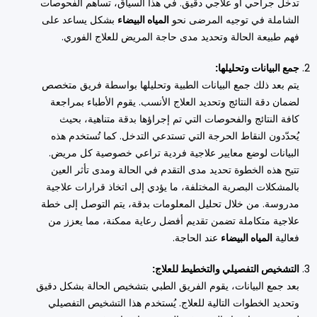
تدخل جراحي أو علاجي دقيق. في هذا السياق، تساهم الفحوصات
الشاملة في توجيه المرضى نحو
المياه البيضاء
بشكل يساعد على
فهم طبيعة الحالة وتحديد مدى حاجة المريض للعلاج الفوري.
جمع البيانات وتحليلها:
يتم بعد ذلك جمع البيانات الطبية وتحليلها بواسطة فريق متخصص
لضمان دقة النتائج وتحديد العلاج الأنسب. يقوم الأطباء بمراجعة
كافة النتائج والفحوصات التي تم إجراؤها بدقة متناهية، بحيث
يُحدّدون النقاط الحرجة التي تستدعي التدخل. كما تُستخدم هذه
البيانات لوضع معايير علاجية فردية تراعي خصوصية كل مريض.
تتيح هذه الخطوة تحديد مدى التقدم في الحالة ومدى تأثر العين
بالمشكلات البصرية المختلفة، ما يؤدي إلى اتخاذ قرارات علاجية
مدروسة. من خلال تحليل المعلومات بدقة، يتم التوصل إلى خطة
علاجية متكاملة تضمن تقديم أفضل رعاية ممكنة، مما يعزز من
فعالية
المياه البيضاء
عند الحاجة.
التشخيص التفصيلي والتخطيط للعلاج:
بعد جمع البيانات، يقوم الفريق الطبي بتشخيص الحالة بشكل دقيق
وتحديد الخطوات التالية للعلاج. يُستخدم هذا التشخيص التفصيلي