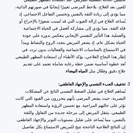
للعين بعد العلاج، يلاحظ المرضى تغييرًا إيجابيًا في صورتهم الذاتية،
مما يؤدي إلى زيادة الثقة بالنفس وتحسين التفاعل الاجتماعي. إذ
يُساعد العلاج في إزالة العيوب التي قد تُسبب شعورًا بالإحراج أو
قلة الثقة، مما يؤدي إلى مشاركة أفضل في الحياة الاجتماعية
والعملية. هذا التأثير النفسي الإيجابي ينعكس بدوره على جودة
الحياة بشكل عام، إذ يشعر المريض بتجدد الروح والنشاط ويبدأ
في الاستمتاع بالمناسبات الاجتماعية والفعاليات بدون تردد. في
إطار هذا النجاح العلاجي، يؤكد الأطباء أن استعادة المظهر الطبيعي
تُعد خطوة أساسية ضمن خطة رعاية شاملة تعتمد على تقديم
علاج دقيق وفعّال مثل
المياه البيضاء
.
تخفيف العبء النفسي والإجهاد العاطفي:
يُساهم العلاج في تقليل الضغط النفسي الناتج عن المشكلات
البصرية، حيث يشعر المرضى بأنهم يتحررون من القيود التي كانت
تؤثر على حالتهم المزاجية. مع تحسين الرؤية واستعادة المظهر
الطبيعي، ينتقل المريض إلى مرحلة جديدة من التفاؤل والثقة
بالنفس، مما يُساعد على تقليل مستويات التوتر والإجهاد العاطفي.
إن النتائج العلاجية الناجحة تتيح للمريض الاستمتاع بكل تفاصيل