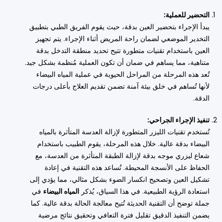
التحضير للعملية:
يبدأ الإجراء بتحضير العين بدقة، حيث يقوم الفريق الطبي بتطبيق
التخدير الموضعي لضمان راحة المريض أثناء الإجراء. يتم تجهيز
العين باستخدام تقنيات متطورة تتيح تحديد منطقة التدخل بدقة
متناهية، مما يساهم في ضمان أن تكون العملية مُنظمة بشكل جيد.
تُعد هذه المرحلة من المراحل الحيوية في عملية المياه البيضاء
لأنها تُساهم في خلق بيئة آمنة تضمن تقديم العلاج بأعلى درجات
الدقة.
تنفيذ الإجراء الجراحي:
تُستخدم تقنيات الليزر المتطورة لإزالة العدسة المتأثرة بالمياه
البيضاء بدقة عالية. خلال هذه المرحلة، يقوم الطبيب باستخدام
شعاع ليزري موجه بدقة لإزالة الطبقة المتأثرة من العدسة، مع
الحفاظ على الأنسجة المحيطة. تُساعد هذه التقنية في إعادة
تشكيل العين وتصحيح انكسار الضوء بشكل مثالي، مما يؤدي إلى
استعادة الرؤية الطبيعية. في هذا السياق، يُذكر
المياه البيضاء
في
جملة توضح أن التقنية الحديثة تُتيح معالجة الحالة بدقة عالية. كما
يضمن التنفيذ الدقيق تقليل فترة التعافي وتحقيق نتائج مرضية