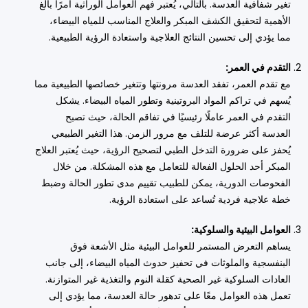
تغير شفافية العدسة. بالتالي، يُعتبر فهم العوامل الوراثية أمرًا بالغ
الأهمية لتحقيق الكشف المبكر والعلاج المناسب للمياه البيضاء،
مما يؤدي إلى تحسين النتائج العلاجية واستعادة الرؤية الطبيعية.
التقدم في العمر:
مع تقدم العمر، تفقد العدسة مرونتها وتتغير خصائصها الطبيعية مما
يُسهم في تراكم المواد البروتينية وتطور المياه البيضاء. يشكل
التقدم في العمر عاملًا رئيسيًا في تفاقم الحالة، حيث تصبح
العدسة أكثر عرضة للتلف مع مرور الزمن. هذا التغير الطبيعي
يُحفز على ضرورة التدخل الطبي لتصحيح الرؤية، حيث يُعتبر العلاج
المبكر أحد الحلول الفعالة للتعامل مع هذه المشكلة. من خلال
الفحوصات الدورية، يمكن للطبيب تقييم مدى تطور الحالة وضبط
خطة علاجية فردية تُساعد على استعادة الرؤية.
العوامل البيئية والسلوكية:
يساهم التعرض المستمر للعوامل البيئية مثل الأشعة فوق
البنفسجية والملوثات في تحفيز حدوث المياه البيضاء، إلى جانب
العادات السلوكية غير الصحية كقلة النوم والتغذية غير المتوازنة.
تعمل هذه العوامل معًا على تدهور حالة العدسة، مما يؤدي إلى