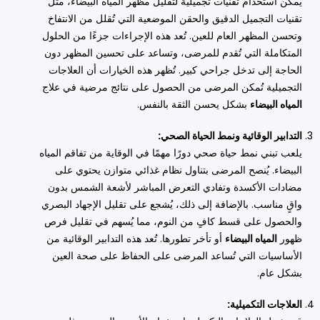
يمكن استخدام تقنيات تجميلية لتقليل مظهر المياه البيضاء، مثل
تقنيات التجميل الدقيق والحقن الموضعية التي تُقلل من الانتفاخ
وتحسن المظهر العام للعين. تُعد هذه الإجراءات جزءًا من الحلول
المتكاملة التي تُقدم للمرضى، وتساعد على تحسين المظهر دون
الحاجة إلى تدخل جراحي كبير. تُظهر هذه الخيارات أن العلاجات
التجميلية تُمكن المرضى من الحصول على نتائج مرضية في علاج
المياه البيضاء
بشكل يحسن الثقة بالنفس.
التدابير الوقائية ونمط الحياة الصحي:
يلعب تبني نمط حياة صحي دورًا مهمًا في الوقاية من تفاقم المياه
البيضاء. يُنصح المرضى بتناول نظام غذائي متوازن يحتوي على
مضادات الأكسدة وتفادي التعرض المباشر لأشعة الشمس بدون
واقٍ مناسب. بالإضافة إلى ذلك، يُشجع على تقليل الإجهاد البصري
والحصول على قسط كافٍ من النوم، مما يُسهم في تقليل فرص
ظهور
المياه البيضاء
أو تأخر تطورها. تُعد هذه التدابير الوقائية من
الأساسيات التي تُساعد المرضى على الحفاظ على صحة العين
بشكل عام.
العلاجات التكميلية: