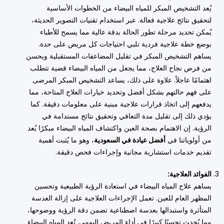
يُعد التشخيص المبكر للمياه البيضاء من الخطوات الأساسية
لتحقيق نتائج علاجية فعالة. عبر استخدام تقنيات التصوير الحديثة،
يُمكن تحديد مرحلة تطور الحالة بدقة عالية مما يسمح للأطباء
بوضع خطة علاجية فردية تلبي احتياجات كل مريض على حدة.
يساهم التشخيص المبكر في تقليل المضاعفات المستقبلية ويحسن
من فرص نجاح العلاج، مما يجعل من المياه البيضاء قضية تتطلب
اهتمامًا عاجلاً. علاوة على ذلك، يساعد التشخيص المبكر المرضى
على فهم حالتهم بشكل أفضل وتحديد خيارات العلاج المتاحة، مما
يدفعهم إلى اتخاذ قرارات علاجية مبنية على معلومات دقيقة. كما
يؤدي ذلك إلى تقليل مدة التعافي وتحقيق نتائج مستدامة في
الرؤية. إن الاهتمام بصحة العين واكتشاف المياه البيضاء مبكرًا يُعد
من أولوياتنا في
أفضل عيادة في السعودية
، وهو ما يُثبت أهمية
تقديم خدمات استشارية مجانية وإجراءات فحص دقيقة.
الفوائد العلاجية:
يساهم علاج المياه البيضاء في استعادة الرؤية الطبيعية وتحسين
المظهر العام للعين. تعمل الإجراءات العلاجية على إزالة العدسة
المتأثرة واستبدالها بعدسة اصطناعية تضمن دقة الرؤية ووضوحها،
مما يُحدث تحسنًا كبيرًا في أداء المريض اليومي. تُعد المياه البيضاء