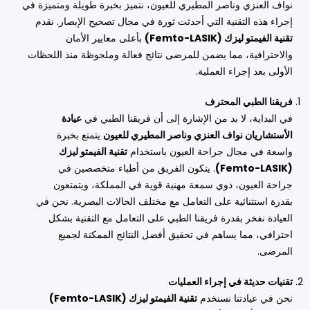
نواف العنزي وناصر المطيري للعيون، نتميز بخبرة طويلة ومتميزة في
إجراء هذه التقنية التي أحدثت ثورة في مجال تصحيح الإبصار. نقدم
تقنية الفيمتو ليزك (Femto-LASIK)
بأعلى معايير الأمان
والاحترافية، مما يضمن للمرضى نتائج فعالة وملحوظة منذ اللحظات
الأولى بعد إجراء العملية.
فريقنا الطبي المحترف
في البداية، لا بد من الإشارة إلى أن فريقنا الطبي في
عيادة
الأستشاريان نواف العنزي وناصر المطيري للعيون
يتمتع بخبرة
واسعة في مجال جراحة العيون باستخدام
تقنية الفيمتو ليزك
(Femto-LASIK)
. يتكون الفريق من أطباء متخصصين في
جراحة العيون، ذوي سمعة مهنية قوية في المملكة، ويتمتعون
بقدرة استثنائية على التعامل مع مختلف الحالات البصرية. نحن في
العيادة نفخر بقدرة فريقنا الطبي على التعامل مع التقنية بشكل
احترافي، مما يساهم في تحقيق أفضل النتائج الممكنة لجميع
المرضى.
تقنيات حديثة في إجراء العمليات
نحن في عيادتنا نستخدم
تقنية الفيمتو ليزك (Femto-LASIK)