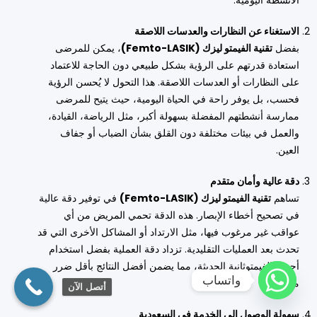
الاستغناء عن النظارات والعدسات اللاصقة
بفضل
تقنية الفيمتو ليزك (Femto-LASIK)
، يمكن للمرضى
استعادة قدرتهم على الرؤية بشكل طبيعي دون الحاجة للاعتماد
على النظارات أو العدسات اللاصقة. هذا التحول لا يُحسن الرؤية
فحسب، بل يوفر راحة في الحياة اليومية، حيث يتيح للمرضى
ممارسة أنشطتهم المفضلة بسهولة أكبر، مثل الرياضة، القيادة،
والعمل في بيئات مختلفة دون القلق بشأن الضباب أو جفاف
العين.
دقة عالية وأمان متقدم
تساهم
تقنية الفيمتو ليزك (Femto-LASIK)
في توفير دقة عالية
في تصحيح أخطاء الإبصار. هذه الدقة تحمي المريض من أي
عواقب غير مرغوب فيها، مثل الارتداد أو المشاكل الأخرى التي قد
تحدث بعد العمليات التقليدية. تزداد دقة العملية بفضل استخدام
أجهزة الفيمتوثانية الحديثة، مما يضمن أفضل النتائج بأقل ضرر
واتساب
محتمل.
أتصل الآن
سهولة الوصول إلى الخدمة في السعودية