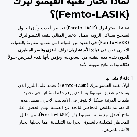
لماذا تختار تقنية الفيمتو ليزك
(Femto-LASIK)؟
تقنية الفيمتو ليزك (Femto-LASIK) تعد من أحدث وأدق الحلول
لتصحيح مشاكل الرؤية. يتمثل الاختيار المثالي لتقنية الفيمتو ليزك
(Femto-LASIK) في العديد من الفوائد التي تقدمها مقارنةً بالتقنيات
الأخرى. نحن في
عيادة الأستشاريان نواف العنزي وناصر المطيري
للعيون
نقدم هذه التقنية في السعودية، ونؤمن بأنها تقدم للمريض حلولاً
فعّالة وذات نتائج طويلة الأمد.
دقة لا مثيل لها
أولاً، تقنية الفيمتو ليزك (Femto-LASIK) تعتمد على الليزر الذي
يستخدم شعاع الفيمتوثانية، الذي يوفر دقة استثنائية في تحديد
طبقات القرنية بشكل لا يتوفر في الأساليب الأخرى. بفضل هذه
الدقة، يتم تقليص المخاطر الناتجة عن العملية، ويتم الحصول على
نتائج أفضل. مع تقنية الفيمتو ليزك (Femto-LASIK)، يتم تقليل
المخاطر المتعلقة بالشقوق الجراحية التقليدية، مما يجعلها الخيار
الأمثل للمريض.