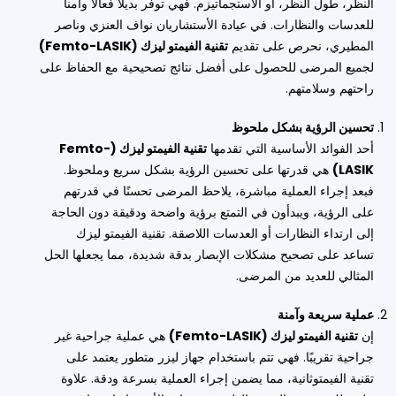
النظر، طول النظر، أو الاستجماتيزم. فهي توفر بديلاً فعالاً وآمناً
للعدسات والنظارات. في عيادة الأستشاريان نواف العنزي وناصر
المطيري، نحرص على تقديم
تقنية الفيمتو ليزك (Femto-LASIK)
لجميع المرضى للحصول على أفضل نتائج تصحيحية مع الحفاظ على
راحتهم وسلامتهم.
تحسين الرؤية بشكل ملحوظ
أحد الفوائد الأساسية التي تقدمها
تقنية الفيمتو ليزك (Femto-
LASIK)
هي قدرتها على تحسين الرؤية بشكل سريع وملحوظ.
فبعد إجراء العملية مباشرة، يلاحظ المرضى تحسنًا في قدرتهم
على الرؤية، ويبدأون في التمتع برؤية واضحة ودقيقة دون الحاجة
إلى ارتداء النظارات أو العدسات اللاصقة. تقنية الفيمتو ليزك
تساعد على تصحيح مشكلات الإبصار بدقة شديدة، مما يجعلها الحل
المثالي للعديد من المرضى.
عملية سريعة وآمنة
إن
تقنية الفيمتو ليزك (Femto-LASIK)
هي عملية جراحية غير
جراحية تقريبًا. فهي تتم باستخدام جهاز ليزر متطور يعتمد على
تقنية الفيمتوثانية، مما يضمن إجراء العملية بسرعة ودقة. علاوة