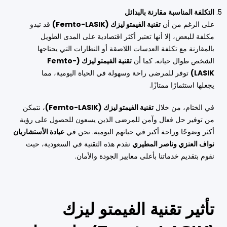
التكلفة المناسبة مقارنة بالبدائل
على الرغم من أن
تقنية الفيمتو ليزك (Femto-LASIK)
قد تبدو
مكلفة للبعض، إلا أنها تعتبر أكثر اقتصادية على المدى الطويل
بالمقارنة مع تكلفة العدسات اللاصقة أو النظارات التي يحتاجها
الشخص طوال حياته. كما أن
تقنية الفيمتو ليزك (Femto-
LASIK)
توفر للمرضى راحة وسهولة في الحياة اليومية، مما
يجعلها استثمارًا ممتازًا.
في الختام، من خلال
تقنية الفيمتو ليزك (Femto-LASIK)
، نتمكن
من توفير حل فعال وآمن للمرضى الذين يسعون للحصول على رؤية
أكثر وضوحًا وراحة أكبر في حياتهم اليومية. نحن في
عيادة الأستشاريان
نواف العنزي وناصر المطيري
نقدم هذه التقنية في السعودية، حيث
نقوم بتقديم خدماتنا بأعلى معايير الجودة والأمان.
تأثير تقنية الفيمتو ليزك