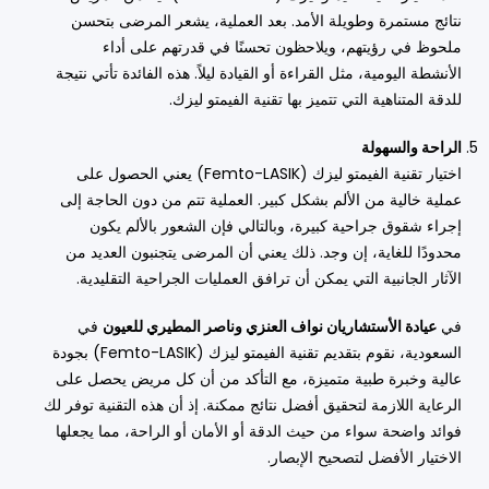
نتائج مستمرة وطويلة الأمد. بعد العملية، يشعر المرضى بتحسن
ملحوظ في رؤيتهم، ويلاحظون تحسنًا في قدرتهم على أداء
الأنشطة اليومية، مثل القراءة أو القيادة ليلاً. هذه الفائدة تأتي نتيجة
للدقة المتناهية التي تتميز بها تقنية الفيمتو ليزك.
الراحة والسهولة
اختيار تقنية الفيمتو ليزك (Femto-LASIK) يعني الحصول على
عملية خالية من الألم بشكل كبير. العملية تتم من دون الحاجة إلى
إجراء شقوق جراحية كبيرة، وبالتالي فإن الشعور بالألم يكون
محدودًا للغاية، إن وجد. ذلك يعني أن المرضى يتجنبون العديد من
الآثار الجانبية التي يمكن أن ترافق العمليات الجراحية التقليدية.
في
عيادة الأستشاريان نواف العنزي وناصر المطيري للعيون
في
السعودية، نقوم بتقديم تقنية الفيمتو ليزك (Femto-LASIK) بجودة
عالية وخبرة طبية متميزة، مع التأكد من أن كل مريض يحصل على
الرعاية اللازمة لتحقيق أفضل نتائج ممكنة. إذ أن هذه التقنية توفر لك
فوائد واضحة سواء من حيث الدقة أو الأمان أو الراحة، مما يجعلها
الاختيار الأفضل لتصحيح الإبصار.