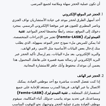
أن تكون عملية الحجز سهلة وملائمة لجميع المرضى.
الحجز عبر الموقع الإلكتروني
أحد أسهل الطرق لحجز موعد في عيادة الأستشاريان نواف العنزي
وناصر المطيري للعيون هو عبر موقعنا الإلكتروني الرسمي. بمجرد
دخولك إلى الموقع، ستجد رابطًا مخصصًا لحجز المواعيد.
تقنية
الفيمتو ليزك (Femto-LASIK)
تعتبر من الإجراءات المتخصصة،
لذا يمكن للمريض ملء نموذج حجز الموعد بسهولة، الذي يطلب
منك إدخال بعض البيانات الأساسية مثل الاسم، رقم الهاتف،
والبريد الإلكتروني. بعد ملء البيانات، يتم إرسال تأكيد الحجز عبر
البريد الإلكتروني أو رسالة نصية قصيرة على هاتفك المحمول. هذا
يضمن أن موعدك محفوظ وأنك جاهز للاستشارة المجانية.
الحجز عبر الهاتف
إذا كنت تفضل التحدث مباشرة مع أحد موظفي العيادة، يمكنك
الاتصال بنا عبر الهاتف. فريقنا المدرب مستعد للإجابة على جميع
استفساراتك المتعلقة بـ
تقنية الفيمتو ليزك (Femto-LASIK)
ومساعدتك في تحديد موعد يناسب جدولك. أثناء المكالمة، سيقوم
موظف العيادة بشرح عملية الحجز وتوجيهك نحو التوقيت المناسب