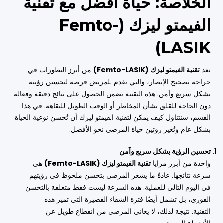
الخلاصة: حياة أفضل مع تقنية
الفيمتو ليزك (Femto-
LASIK)
تعد
تقنية الفيمتو ليزك (Femto-LASIK)
من أبرز التطورات في
جراحة تصحيح الإبصار، والتي تقدم للمريض فرصة لتحسين رؤيته
بشكل سريع وآمن. هذه التقنية تضمن الحصول على نتائج دقيقة وفعالة
دون الحاجة للقلق بشأن المخاطر أو الوقت الطويل للنقاهة. في هذا
القسم، سنتناول كيف يمكن لتقنية الفيمتو ليزك أن تُحسن نوعية الحياة
بشكل عام وتُغير روتين حياة المرضى نحو الأفضل.
تحسين الرؤية بشكل سريع وآمن
واحدة من أبرز مزايا
تقنية الفيمتو ليزك (Femto-LASIK)
هي
سرعة نتائجها. عادةً ما يشعر المرضى بتحسن ملحوظ في رؤيتهم
في اليوم التالي للعملية. هذه السرعة ليست فقط متعلقة بالتحسن
الفوري، بل تشمل أيضًا فترة الشفاء القصيرة التي تميز هذه
التقنية. نتيجة لذلك، لا يعاني المرضى من انقطاع طويل عن
الأنشطة اليومية.