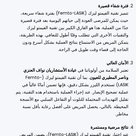
فترة شفاء قصيرة
تتميز تقنية الفيمتو ليزك (Femto-LASIK) بفترة شفاء سريعة،
حيث يمكن للمرضى العودة إلى حياتهم اليومية بعد فترة قصيرة
جدًا من العملية. هذا هو الفارق الكبير بين تقنية الفيمتو ليزك
والتقنيات الأخرى التي تتطلب وقتًا أطول للتعافي. بهذه الطريقة،
يتمكن المريض من الاستمتاع بنتائج العملية بشكل أسرع ودون
الحاجة إلى قضاء وقت طويل في الراحة.
الأمان العالي
تعتبر السلامة من أولوياتنا في
عيادة الأستشاريان نواف العنزي
وناصر المطيري للعيون
. بما أن تقنية الفيمتو ليزك (Femto-
LASIK) تستخدم الليزر بشكل دقيق، فإنها تضمن أمانًا عالياً في
عملية تصحيح الإبصار. عند إجراء العملية باستخدام هذه التقنية، يتم
تقليل التهديدات المحتملة للتلوث أو التفاعل السلبي مع الأنسجة
المحيطة. بالتالي، يحصل المريض على أفضل رعاية بأقل نسبة
مخاطر.
نتائج مرضية ومستمرة
عند اختيار تقنية الفيمتو ليزك (Femto-LASIK)، يضمن المريض