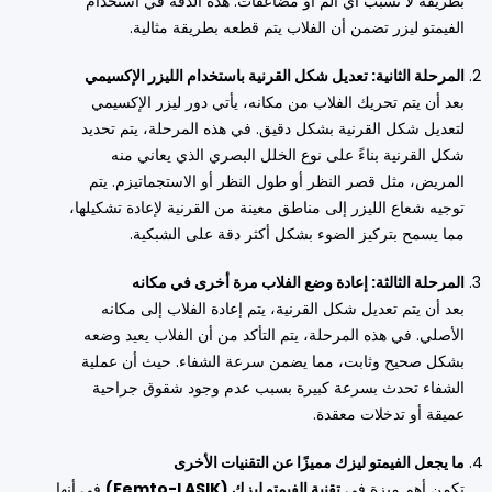
بطريقة لا تسبب أي ألم أو مضاعفات. هذه الدقة في استخدام
الفيمتو ليزر تضمن أن الفلاب يتم قطعه بطريقة مثالية.
المرحلة الثانية: تعديل شكل القرنية باستخدام الليزر الإكسيمي
بعد أن يتم تحريك الفلاب من مكانه، يأتي دور ليزر الإكسيمي
لتعديل شكل القرنية بشكل دقيق. في هذه المرحلة، يتم تحديد
شكل القرنية بناءً على نوع الخلل البصري الذي يعاني منه
المريض، مثل قصر النظر أو طول النظر أو الاستجماتيزم. يتم
توجيه شعاع الليزر إلى مناطق معينة من القرنية لإعادة تشكيلها،
مما يسمح بتركيز الضوء بشكل أكثر دقة على الشبكية.
المرحلة الثالثة: إعادة وضع الفلاب مرة أخرى في مكانه
بعد أن يتم تعديل شكل القرنية، يتم إعادة الفلاب إلى مكانه
الأصلي. في هذه المرحلة، يتم التأكد من أن الفلاب يعيد وضعه
بشكل صحيح وثابت، مما يضمن سرعة الشفاء. حيث أن عملية
الشفاء تحدث بسرعة كبيرة بسبب عدم وجود شقوق جراحية
عميقة أو تدخلات معقدة.
ما يجعل الفيمتو ليزك مميزًا عن التقنيات الأخرى
تكمن أهم ميزة في
تقنية الفيمتو ليزك (Femto-LASIK)
في أنها