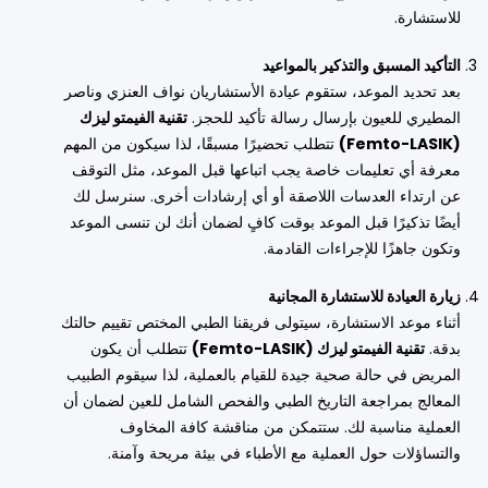
للاستشارة.
التأكيد المسبق والتذكير بالمواعيد
بعد تحديد الموعد، ستقوم عيادة الأستشاريان نواف العنزي وناصر
المطيري للعيون بإرسال رسالة تأكيد للحجز.
تقنية الفيمتو ليزك
(Femto-LASIK)
تتطلب تحضيرًا مسبقًا، لذا سيكون من المهم
معرفة أي تعليمات خاصة يجب اتباعها قبل الموعد، مثل التوقف
عن ارتداء العدسات اللاصقة أو أي إرشادات أخرى. سنرسل لك
أيضًا تذكيرًا قبل الموعد بوقت كافٍ لضمان أنك لن تنسى الموعد
وتكون جاهزًا للإجراءات القادمة.
زيارة العيادة للاستشارة المجانية
أثناء موعد الاستشارة، سيتولى فريقنا الطبي المختص تقييم حالتك
بدقة.
تقنية الفيمتو ليزك (Femto-LASIK)
تتطلب أن يكون
المريض في حالة صحية جيدة للقيام بالعملية، لذا سيقوم الطبيب
المعالج بمراجعة التاريخ الطبي والفحص الشامل للعين لضمان أن
العملية مناسبة لك. ستتمكن من مناقشة كافة المخاوف
والتساؤلات حول العملية مع الأطباء في بيئة مريحة وآمنة.