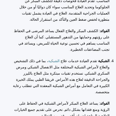
المناسب. تقدم العيادة فحوصات دقيقة للكشف المبكر عن
الجلوكوما وتحديد العلاج المناسب سواء كان دوائيًا أو من خلال
العمليات الجراحية المتقدمة. العلاج في العيادة يشمل تقنيات
متطورة لخفض ضغط العين والتأكد من استقرار الحالة.
الفوائد
: الكشف المبكر والعلاج الفعال يساعد المرضى في الحفاظ
على رؤيتهم وحمايتها من التدهور المستقبلي. كما أن العلاج
المناسب يساهم في تحسين نوعية الحياة للمريض، ويساعد في
تجنب المضاعفات الخطيرة.
الشبكية
تقدم العيادة خدمات علاج
الشبكية
، بما في ذلك التشخيص
والعلاج لأمراض الشبكية المختلفة مثل الانفصال الشبكي ومرض
السكري الشبكي. نستخدم تقنيات مبتكرة مثل العلاج بالليزر
والجراحة الدقيقة لعلاج هذه الأمراض. فريقنا الطبي يملك الخبرة
الكبيرة في التعامل مع أمراض الشبكية المعقدة التي تتطلب رعاية
متخصصة.
الفوائد
: يساعد العلاج المبكر لأمراض الشبكية في الحفاظ على
الرؤية ومنع فقدانها بشكل دائم. نحرص على تقديم جميع الخيارات
العلاجية المتاحة لضمان أقصى قدر من الفعالية.