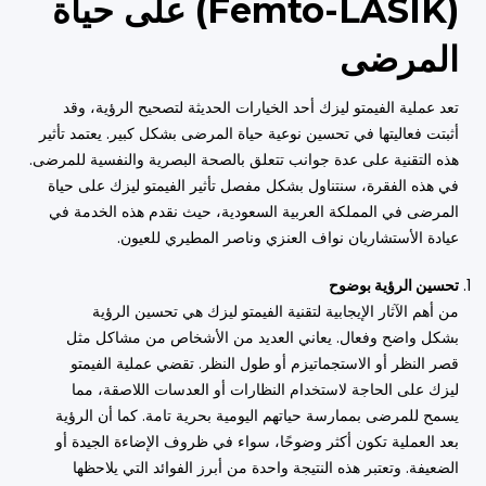
(Femto-LASIK) على حياة
المرضى
تعد عملية الفيمتو ليزك أحد الخيارات الحديثة لتصحيح الرؤية، وقد
أثبتت فعاليتها في تحسين نوعية حياة المرضى بشكل كبير. يعتمد تأثير
هذه التقنية على عدة جوانب تتعلق بالصحة البصرية والنفسية للمرضى.
في هذه الفقرة، سنتناول بشكل مفصل تأثير الفيمتو ليزك على حياة
المرضى في المملكة العربية السعودية، حيث نقدم هذه الخدمة في
عيادة الأستشاريان نواف العنزي وناصر المطيري للعيون.
تحسين الرؤية بوضوح
من أهم الآثار الإيجابية لتقنية الفيمتو ليزك هي تحسين الرؤية
بشكل واضح وفعال. يعاني العديد من الأشخاص من مشاكل مثل
قصر النظر أو الاستجماتيزم أو طول النظر. تقضي عملية الفيمتو
ليزك على الحاجة لاستخدام النظارات أو العدسات اللاصقة، مما
يسمح للمرضى بممارسة حياتهم اليومية بحرية تامة. كما أن الرؤية
بعد العملية تكون أكثر وضوحًا، سواء في ظروف الإضاءة الجيدة أو
الضعيفة. وتعتبر هذه النتيجة واحدة من أبرز الفوائد التي يلاحظها