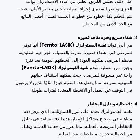
على ذلك، يضمن الفريق الطبي في عيادة الأستشاريان نواف
العنزي وناصر المطيري إجراء العملية بأعلى معايير الأمان، حيث
يتم التحكم بكل خطوة من خطوات العملية لضمان أفضل النتائج
مع الحد الأدنى من المخاطر.
شفاء سريع وفترة نقاهة قصيرة
من أبرز فوائد
تقنية الفيمتو ليزك (Femto-LASIK)
أنها توفر
للمرضى فترة شفاء قصيرة مقارنةً بالعمليات الجراحية التقليدية.
معظم المرضى يمكنهم العودة إلى أنشطتهم اليومية بعد فترة
وجيزة من العملية. تقدم
تقنية الفيمتو ليزك (Femto-LASIK)
راحة غير مسبوقة للمرضى، حيث يمكنهم استئناف حياتهم
الطبيعية بسرعة، مما يجعل هذه التقنية خيارًا مثاليًا للذين لا يرغبون
في التوقف عن العمل أو الأنشطة المعتادة لفترات طويلة.
دقة عالية وتقليل المخاطر
تقنية الفيمتو ليزك تعتمد على ليزر الفيمتوثانية، الذي يوفر دقة
متناهية في تصحيح مشاكل الإبصار. هذه الدقة تساعد في تقليل
المخاطر المرتبطة بالعملية، مما يعزز من فعالية العملية ويقلل
من احتمالية حدوث مضاعفات بعد العملية.