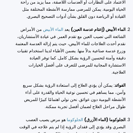
الاعتماد على النظارات أو العدسات اللاصقة، مما يزيد من راحة
الحياة اليومية. يمكن للمرضى ممارسة الأنشطة المختلفة مثل
القيادة أو الرياضة دون القلق بشأن أدوات التصحيح البصري.
الماء الأبيض (إعتام عدسة العين)
يعد
الماء الأبيض
من الأمراض
الشائعة التي تصيب العين مع تقدم العمر. في عيادة الأستشاريان،
نقدم أحدث العلاجات للماء الأبيض، حيث يتم إزالة العدسة المعتمة
وزرع عدسة صناعية بدلاً منها. يضمن الأطباء لدينا استخدام تقنيات
دقيقة وآمنة لتحسين الرؤية بشكل كامل. كما توفر العيادة
الاستشارة المجانية للمرضى للتعرف على أفضل الخيارات
العلاجية.
الفوائد
: يمكن أن يؤدي العلاج إلى استعادة الرؤية بشكل سريع
وآمن، مما يساهم في تحسين نوعية الحياة والقدرة على أداء
الأنشطة اليومية دون عوائق. نحن نولي اهتمامًا كبيرًا للمريض
طوال مراحل العلاج لضمان أفضل تجربة ممكنة.
الجلوكوما (الماء الأزرق)
الجلوكوما
هو مرض يصيب العصب
البصري وقد يؤدي إلى فقدان الرؤية إذا لم يتم علاجه في الوقت