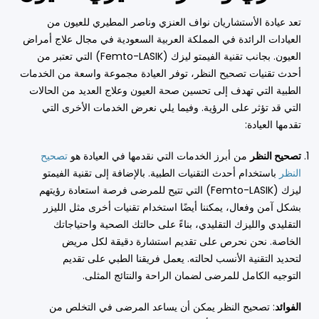
تعد عيادة الأستشاريان نواف العنزي وناصر المطيري للعيون من
العيادات الرائدة في المملكة العربية السعودية في مجال علاج أمراض
العيون. بجانب تقنية الفيمتو ليزك (Femto-LASIK) التي تعتبر من
أحدث تقنيات تصحيح النظر، توفر العيادة مجموعة واسعة من الخدمات
الطبية التي تهدف إلى تحسين صحة العيون وعلاج العديد من الحالات
التي قد تؤثر على الرؤية. وفيما يلي نعرض الخدمات الأخرى التي
تقدمها العيادة:
تصحيح النظر
من أبرز الخدمات التي نقدمها في العيادة هو
تصحيح
النظر
باستخدام أحدث التقنيات الطبية. بالإضافة إلى تقنية الفيمتو
ليزك (Femto-LASIK) التي تتيح للمرضى فرصة استعادة رؤيتهم
بشكل آمن وفعال، يمكننا أيضًا استخدام تقنيات أخرى مثل الليزر
التقليدي والليزك التقليدي، بناءً على حالتك الصحية واحتياجاتك
الخاصة. نحن نحرص على تقديم استشارة دقيقة لكل مريض
لتحديد التقنية الأنسب لحالته. يعمل فريقنا الطبي على تقديم
التوجيه الكامل للمرضى لضمان الراحة والنتائج المثلى.
الفوائد
: تصحيح النظر يمكن أن يساعد المرضى في التخلص من