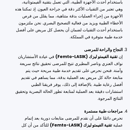
باستخدام أحدث الأجهزة الطبية، التي تعمل بتقنية الفيمتوثانية،
وهي تعتبر من التقنيات الأكثر دقة في جراحة العيون. إذ تمكننا هذه
الأجهزة من إجراء العمليات بدقة متناهية، مما يقلل من فرص
الأخطاء الطبية ويزيد من فعالية التصحيح البصري. نحن ملتزمون
باستخدام أحدث التقنيات لضمان أن يحصل كل مريض على أفضل
خدمة طبية متوفرة في المملكة.
النجاح والراحة للمرضى
إن
تقنية الفيمتو ليزك (Femto-LASIK)
في عيادة الأستشاريان
نواف العنزي وناصر المطيري تتيح للمرضى تحقيق نتائج سريعة
وآمنة. فنحن نحرص على تقديم خدمة طبية مريحة حيث يتم
متابعة حالة كل مريض بعد العملية بدقة، مما يساهم في تقديم
أفضل رعاية طبية. بالإضافة إلى ذلك، يوفر فريقنا الطبي
استشارات دقيقة بعد العملية لمتابعة تطور الحالة البصرية وتحقيق
النتائج المرجوة.
مراجعات طبية مستمرة
نحرص دائمًا على أن نقدم للمرضى متابعات دورية بعد إتمام
عملية
تقنية الفيمتو ليزك (Femto-LASIK)
للتأكد من أن كل