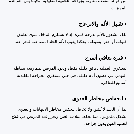
من فوائد متعددة مقارنة بجراحة اللحمية التقليدية، وفيما يلي أهم هذه
المميزات:
• تقليل الألم والانزعاج
يقل الشعور بالألم بدرجة كبيرة، إذ لا يستلزم التدخل سوى تطبيق
قنوات أو حقن بسيطة، وهكذا يغيب الألم الحاد المصاحب للجراحة.
• فترة تعافي أسرع
تستغرق العملية دقائق قليلة فقط، ويعود المريض لممارسة نشاطه
اليومي في غضون أيام قليلة، في حين تستغرق الجراحة التقليدية
أسابيع للتعافي.
• انخفاض مخاطر العدوى
بما أن الجلد لا يُشق ولا يُخاط، تنخفض مخاطر الالتهابات والعدوى
بشكل ملموس، مما يحفظ سلامة العين ويعزز ثقة المريض في
علاج
لحمية العين بدون جراحة
.