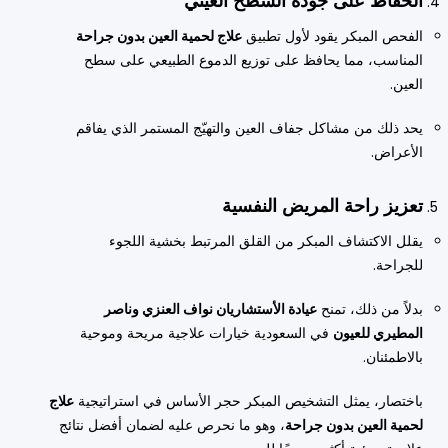
الحفاظ على جودة السطح العيني
الفحص المبكر يقود لأول تطبيق
علاج لحمية العين بدون جراحة
المناسب، مما يحافظ على توزيع الدموع الطبيعي على سطح
العين.
يحد ذلك من مشاكل جفاف العين والتهيّج المستمر الذي يفاقم
الأعراض.
تعزيز راحة المريض النفسية
يقلل الاكتشاف المبكر من القلق المرتبط بخشية اللجوء
للجراحة.
بدلاً من ذلك، تمنح
عيادة الأستشاريان نواف العنزي وناصر
المطيري للعيون
في السعودية خيارات علاجية مريحة وموحية
بالاطمئنان.
باختصار، يمثل التشخيص المبكر حجر الأساس في استراتيجية
علاج
لحمية العين بدون جراحة
، وهو ما نحرص عليه لضمان أفضل نتائج