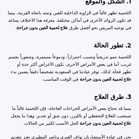
1. الشكل والموقع
اللحمية تظهر غالباً في الزاوية الداخلية للعين وتمتد باتجاه القرنية، بينما
قد تكون الزوائد الأخرى في أماكن مختلفة. معرفة هذا الاختلاف يساعد
في توجيه المريض نحو أفضل طرق
علاج لحمية العين بدون جراحة
.
2. تطور الحالة
اللحمية تنمو تدريجياً وتسبب احمراراً، ودموعاً مستمرة، وشعوراً بجسم
غريب. أما في بعض الأمراض الأخرى، تكون الأعراض أكثر حدة أو
تظهر فجأة. لذلك، توفر عيادتنا في السعودية تشخيصاً دقيقاً يضمن بدء
علاج لحمية العين بدون جراحة
في الوقت المناسب.
3. طرق العلاج
بينما قد تحتاج بعض الأمراض الجراحات العاجلة، فإن اللحمية غالباً ما
تستجيب للعلاج التحفظي أو بالليزر، دون شق أو تخدير. وهذا ما يجعل
علاج لحمية العين بدون جراحة
الحل الأنسب لكثير من الحالات.
نحن في عيادة الأستشاريان نواف العنزي وناصر المطيري نعتز بتقديم