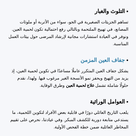
• التلوث والغبار
تساهم الجزيئات الصغيرية في الجو، سواء من الأتربة أو ملوثات
المصانع، في تهييج الملتحمة وبالتالي رفع احتمالية تكون لحمية العين.
ونوفر في العيادة استشارات مجانية لإرشاد المرضى حول بيئات العمل
المناسبة.
•
جفاف العين المزمن
يشكل جفاف العين المتكرر عاملًا مساعدًا في تكوين لحمية العين، إذ
يزيد من التهيج ويحفز نمو الأنسجة الغير مرغوب فيها. ولهذا، نقدم
حلولًا شاملة تشمل
علاج لحمية العين
وطرق الوقاية.
• العوامل الوراثية
يلعب التاريخ العائلي دورًا في قابلية بعض الأفراد لتكوين اللحمية، ما
يستدعي متابعة دورية للكشف المبكر. وفي عيادتنا، نحرص على تقييم
المخاطر العائلية ضمن خطة الفحص الأولية.