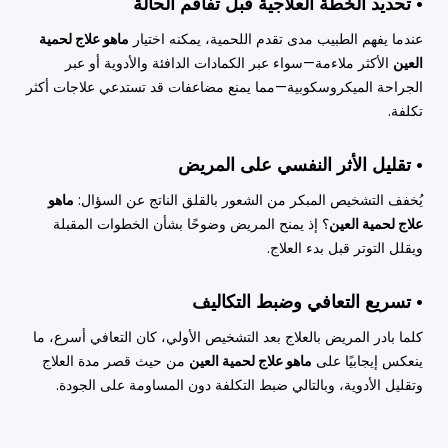
• تحديد الخطة العلاجية قبل تفاقم الحالة
عندما يفهم الطبيب مدى تقدم اللحمية، يمكنه اختيار
ماهو علاج لحمية
العين
الأكثر ملاءمة—سواء عبر الكمادات الدافئة والأدوية أو عبر
الجراحة الميكروسكوبية—مما يمنع مضاعفات قد تستدعي علاجات أكثر
تكلفة.
• تقليل الأثر النفسي على المريض
يُخفف التشخيص المبكر من الشعور بالقلق الناتج عن السؤال:
ماهو
علاج لحمية العين
؟ إذ يمنح المريض وضوحًا بشأن الخطوات المقبلة
ويقلل التوتر قبل بدء العلاج.
• تسريع التعافي وضبط التكاليف
كلما بادر المريض بالعلاج بعد التشخيص الأولي، كان التعافي أسرع، ما
ينعكس إيجابيًا على
ماهو علاج لحمية العين
من حيث قصر مدة العلاج
وتقليل الأدوية، وبالتالي ضبط التكلفة دون المساومة على الجودة.