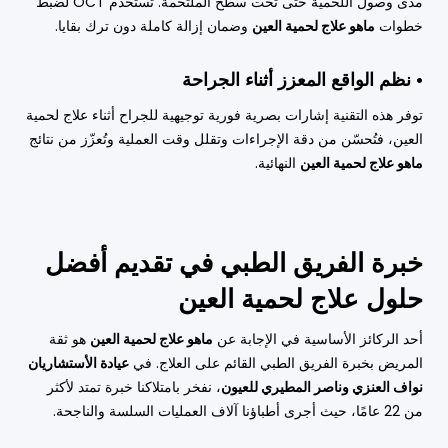
مدى وصول اللحمية حتى تحت سطح الملتحمة. تُستخدم OCT لضبط
خطوات
ماهو علاج لحمية العين
وضمان إزالة كاملة دون ترك بقايا.
• نظم الواقع المعزز أثناء الجراحة
توفر هذه التقنية إشارات بصرية فورية توجيهية للجراح أثناء علاج لحمية
العين، فتُحسّن من دقة الإجراءات وتقلل وقت العملية وتُعزّز من نتائج
ماهو علاج لحمية العين
النهائية.
خبرة الفريق الطبي في تقديم أفضل
حلول علاج لحمية العين
أحد الركائز الأساسية في الإجابة عن
ماهو علاج لحمية العين
هو ثقة
المريض بخبرة الفريق الطبي القائم على العلاج. في
عيادة الأستشاريان
نواف العنزي وناصر المطيري للعيون
، نفخر بامتلاكنا خبرة تمتد لأكثر
من 22 عامًا، حيث أجرى أطباؤنا آلاف العمليات السلسة والناجحة.