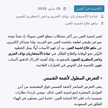
اللحمية في العين
25 مايو، 2025
عيادة الأستشاريان نواف العنزي وناصر المطيري للعيون
ماهو علاج لحمية العين
تُعتبر لحمية العين من أكثر مشكلات سطح العين شيوعًا، إذ تنشأ نتيجة
نمو غير طبيعي لطبقة ملتحمة العين نحو القرنية. ولذا يتساءل الكثيرون
عن
ماهو علاج لحمية العين
، بيد أن فهم الأسباب أولًا يمثل الخطوة
الأولى نحو الوقاية والعلاج الفعّال. في
عيادة الأستشاريان نواف العنزي
وناصر المطيري للعيون
بالسعودية، نؤكد أهمية الإدراك الدقيق لأسباب
ظهور اللحمية قبل الخوض في الخيارات العلاجية.
• التعرض المطول لأشعة الشمس
يبقى التعرض المباشر لأشعة الشمس فوق البنفسجية من أبرز
العوامل المحفزة لنمو لحمية العين. لذلك، نوصي بارتداء نظارات
شمسية ذات فلتر UV لحماية العين، خاصةً لمن يعملون في الهواء
الطلق في السعودية.