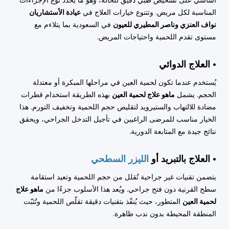
المناسبة لكل مريض. وتتنوع خيارات العلاج في
عيادة الأستشاريان
نواف العنزي وناصر المطيري للعيون
في السعودية بما يتلاءم مع
مستوى تقدم اللحمية واحتياجات المريض.
• العلاج الدوائي
يُستخدم عندما تكون لحمية العين في مراحلها المبكرة أو معتدلة
الحجم. يشمل
ماهو علاج لحمية العين
بهذه الطريقة استخدام قطرات
مضادة للالتهاب والستيرويد لتقليص حجم اللحمية وتخفيف التورم. هذا
الخيار مناسب للمرضى الراغبين في تأجيل التدخل الجراحي، ويحقق
نتائج جيدة مع المتابعة الدورية.
• العلاج بالتبريد أو
الليزر السطحي
يتضمن تقنيات غير جراحية تُقلل من حجم اللحمية وتعيد استقامة
سطح القرنية دون فتح جراحي. ويُعد هذا الأسلوب جزءًا من
ماهو علاج
لحمية العين
المتطور، حيث يُنفّذ بتقنيات دقيقة تقلّص اللحمية وتُثبّت
المنطقة المحيطة بدون ندب ظاهرة.