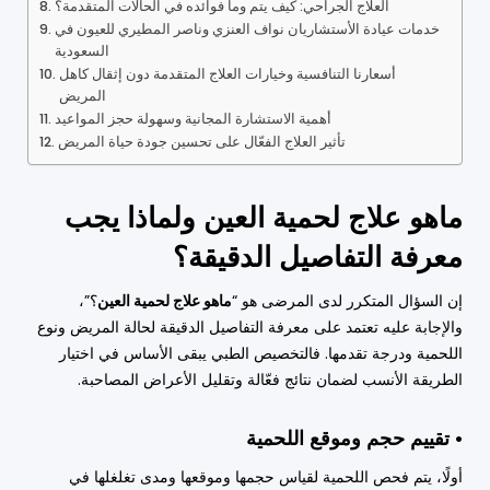
العلاج الجراحي: كيف يتم وما فوائده في الحالات المتقدمة؟
خدمات عيادة الأستشاريان نواف العنزي وناصر المطيري للعيون في
السعودية
أسعارنا التنافسية وخيارات العلاج المتقدمة دون إثقال كاهل
المريض
أهمية الاستشارة المجانية وسهولة حجز المواعيد
تأثير العلاج الفعّال على تحسين جودة حياة المريض
ماهو علاج لحمية العين ولماذا يجب
معرفة التفاصيل الدقيقة؟
إن السؤال المتكرر لدى المرضى هو “
ماهو علاج لحمية العين
؟”،
والإجابة عليه تعتمد على معرفة التفاصيل الدقيقة لحالة المريض ونوع
اللحمية ودرجة تقدمها. فالتخصيص الطبي يبقى الأساس في اختيار
الطريقة الأنسب لضمان نتائج فعّالة وتقليل الأعراض المصاحبة.
• تقييم حجم وموقع اللحمية
أولًا، يتم فحص اللحمية لقياس حجمها وموقعها ومدى تغلغلها في