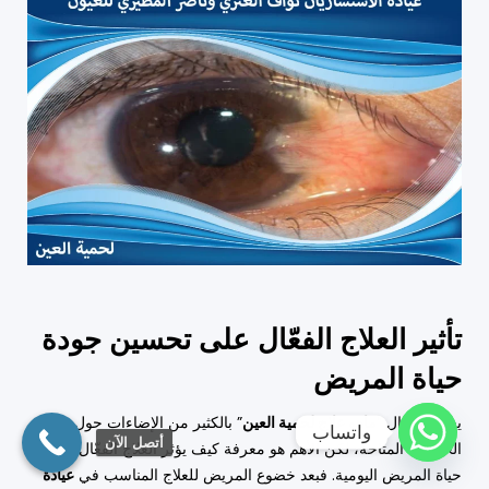
تأثير العلاج الفعّال على تحسين جودة
حياة المريض
يعود السؤال “
ماهو علاج لحمية العين
” بالكثير من الإضاءات حول
واتساب
أتصل الآن
الخيارات المتاحة، لكن الأهم هو معرفة كيف يؤثر العلاج الفعّال على
حياة المريض اليومية. فبعد خضوع المريض للعلاج المناسب في
عيادة