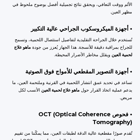
الألم ووقت التعافي، ويحقق نتائج تجميلية أفضل بوضوح ملحوظ في
مظهر العين.
• أجهزة الميكروسكوب الجراحي عالية التكبير
تُستخدم خلال الجراحة التقليدية لتفاصيل استئصال اللحمية، وتسمح
للجراح بمراقبة دقيقة للأنسجة. هذا الجهاز يُعزز من جودة
ماهو علاج
لحمية العين
ويقلل مخاطر الأضرار المحيطة.
• أجهزة التصوير المقطعي للأمواج فوق الصوتية
تساعد في تحديد عمق انتشار اللحمية في القرنية وملتحمة العين، ما
يدعم عملية اتخاذ القرار حول
ماهو علاج لحمية العين
الأنسب لكل
مريض.
• فحوص OCT (Optical Coherence
Tomography)
تُقدم صورًا مقطعية عالية الدقة لطبقات العين، مما يمكّننا من تقييم