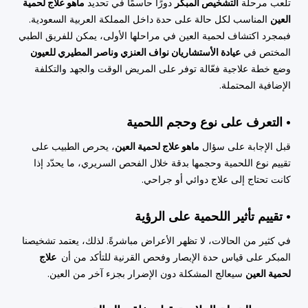
تلعب مرحلة
التشخيص المبكر
دورًا حاسمًا في تحديد
ماهو علاج لحمية
العين
المناسب لكل حالة على حدة داخل المملكة العربية السعودية.
فبمجرد اكتشاف لحمية العين في مراحلها الأولى، يمكن للفريق الطبي
المختص في
عيادة الأستشاريان نواف العنزي وناصر المطيري للعيون
وضع خطة علاجية فعّالة توفر على المريض الوقت والجهد والتكلفة
الإضافية المحتملة.
• التعرف على نوع وحجم اللحمية
قبل الإجابة على سؤال
ماهو علاج لحمية العين
، يحرص الطبيب على
تقييم نوع اللحمية وحجمها بدقة خلال الفحص السريري، ما يحدّد إذا
كانت تحتاج إلى علاج دوائي أو جراحي.
• تقييم تأثير اللحمية على الرؤية
في كثير من الحالات، لا تظهر الأعراض مباشرةً. لذلك، يعتمد تشخيصنا
المبكر على قياس حدة الإبصار وفحص القرنية للتأكد من أن
علاج
لحمية العين
سيعالج المشكلة دون الإضرار بجزء آخر من العين.