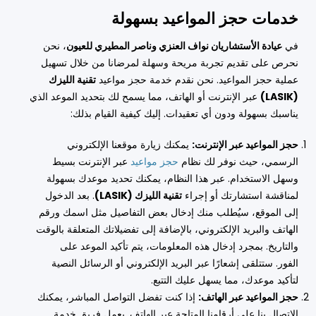
خدمات حجز المواعيد بسهولة
في
عيادة الأستشاريان نواف العنزي وناصر المطيري للعيون
، نحن
نحرص على تقديم تجربة مريحة وسهلة لمرضانا من خلال تسهيل
عملية حجز المواعيد. نحن نقدم خدمة حجز مواعيد
تقنية الليزك
(LASIK)
عبر الإنترنت أو الهاتف، مما يسمح لك بتحديد الموعد الذي
يناسبك بسهولة ودون أي تعقيدات. إليك كيفية القيام بذلك:
حجز المواعيد عبر الإنترنت:
يمكنك زيارة موقعنا الإلكتروني
الرسمي، حيث نوفر لك نظام
حجز مواعيد
عبر الإنترنت بسيط
وسهل الاستخدام. عبر هذا النظام، يمكنك تحديد موعدك بسهولة
لمناقشة استشارتك أو إجراء
تقنية الليزك (LASIK)
. بعد الدخول
إلى الموقع، سيُطلب منك إدخال بعض التفاصيل مثل اسمك ورقم
الهاتف والبريد الإلكتروني، بالإضافة إلى تفضيلاتك المتعلقة بالوقت
والتاريخ. بمجرد إدخال هذه المعلومات، يتم تأكيد الموعد على
الفور. ستتلقى إشعارًا عبر البريد الإلكتروني أو الرسائل النصية
لتأكيد موعدك، مما يسهل عليك التتبع.
حجز المواعيد عبر الهاتف:
إذا كنت تفضل التواصل المباشر، يمكنك
الاتصال بنا على أرقامنا المتاحة عبر الهاتف. يعمل فريق خدمة