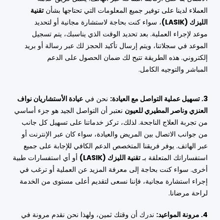
العملاء لدينا على توفير جميع المعلومات التي تحتاجها بشأن
تقنية
الليزك (LASIK)
، سواء كنت بحاجة لاستشارة مجانية أو لتحديد
موعد لإجراء العملية. بعد تحديد الوقت الذي يناسبك، يتم تسجيل
الموعد في سجلاتنا، ويتم إرسال تأكيد الحجز لك عبر رسالة أو بريد
إلكتروني. هذه الطريقة تتيح لك ضمان الحصول على الدعم
المباشر والتوجيه الكامل.
3. تسهيل عملية التواصل مع العيادة:
نحن في
عيادة الأستشاريان نواف
العنزي وناصر المطيري للعيون
نعتبر أن التواصل الجيد هو جزء أساسي
من تجربة العلاج الناجحة. لذلك، تركز خدماتنا على تسهيل كل جانب
من جوانب الاتصال بين المريض والعيادة، سواء كان عبر الإنترنت أو
عبر الهاتف. يوفر فريقنا المتخصص الدعم الكافي للإجابة على جميع
استفساراتك المتعلقة بـ
تقنية الليزك (LASIK)
أو أي استفسارات طبية
أخرى. سواء كنت بحاجة إلى معرفة المزيد عن العملية أو ترغب في
إجراء استشارة مجانية، فإننا نسعى لتقديم أعلى مستوى من الخدمة
لراحة مرضانا.
4. مرونة المواعيد:
ندرك أن وقتك ثمين، ولهذا نحن نقدم مرونة في