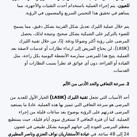
للعيون
، يتم إجراء العملية باستخدام أحدث التقنيات والأجهزة، مما
يساهم في تحقيق هذا التحسن السريع والمضمون في الرؤية.
يتم خلال عملية الليزك تعديل شكل القرنية بشكل دقيق، مما يسمح
للضوء بالتركيز على الشبكية بشكل صحيح. ونتيجة لذلك، يحصل
المرضى على رؤية أكثر وضوحًا ودقة. إذًا، من خلال تقنية الليزك
(LASIK)، لن يحتاج المريض إلى ارتداء نظارات أو عدسات لاصقة بعد
العملية. يتيح هذا للمرضى ممارسة الأنشطة اليومية بكل راحة، مثل
القيادة أو القراءة، دون أي عوائق قد تطرأ بسبب النظارات أو
العدسات.
2. سرعة التعافي والحد الأدنى من الألم
أحد الأسباب التي تجعل
تقنية الليزك (LASIK)
الخيار الأول للعديد من
المرضى هو سرعة التعافي التي تتميز بها هذه العملية. عادةً ما يستعيد
المرضى قدرتهم على الرؤية بوضوح بعد ساعات قليلة من إجراء
العملية. كما أن فترة التعافي لا تستغرق سوى أيام قليلة، حيث يستطيع
معظم المرضى العودة إلى حياتهم اليومية بشكل طبيعي في غضون
24 إلى 48 ساعة. في
عيادة الأستشاريان نواف العنزي وناصر المطيري