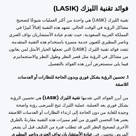
فوائد تقنية الليزك (LASIK)
تقنية الليزك (LASIK) هي واحدة من أكثر العمليات شيوعًا لتصحيح
مشاكل الرؤية في الوقت الحالي. تشهد هذه التقنية إقبالاً كبيرًا في
المملكة العربية السعودية، حيث تقدم عيادة الأستشاريان نواف العنزي
وناصر المطيري للعيون خدمة متميزة باستخدام هذه التقنية المتقدمة.
تتعدد فوائد تقنية الليزك (LASIK) التي تجعلها الخيار الأمثل لمن يعانون
من مشاكل في الرؤية مثل قصر النظر وطول النظر والاستجماتيزم.
فيما يلي سنستعرض أبرز هذه الفوائد بالتفصيل.
1. تحسين الرؤية بشكل فوري وبدون الحاجة للنظارات أو العدسات
اللاصقة
من أبرز الفوائد التي تقدمها
تقنية الليزك (LASIK)
هي تحسين الرؤية
بشكل فوري بعد العملية. عملية الليزك تتيح للمرضى رؤية واضحة
وجيدة للغاية من دون الحاجة إلى ارتداء النظارات أو العدسات اللاصقة.
يعتبر هذا التحسن الفوري من أهم مميزات هذه التقنية مقارنةً بالطرق
الأخرى لتصحيح النظر التي قد تتطلب فترة من التكيف قبل أن يشعر
المريض بتحسن. في
عيادة الأستشاريان نواف العنزي وناصر المطيري