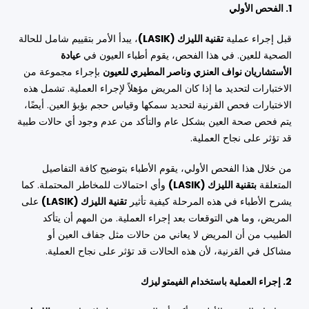
1. الفحص الأولي
قبل إجراء عملية
تقنية الليزك (LASIK)
، يبدأ الأمر بتقييم شامل للحالة
الصحية للعين. في هذا الفحص، يقوم أطباء العيون في
عيادة
الأستشاريان نواف العنزي وناصر المطيري للعيون
بإجراء مجموعة من
الاختبارات لتحديد ما إذا كان المريض مؤهلاً لإجراء العملية. تشمل هذه
الاختبارات فحص القرنية لتحديد سمكها وقياس حجم بؤبؤ العين. أيضًا،
يتم فحص صحة العين بشكل عام والتأكد من عدم وجود أي حالات طبية
قد تؤثر على نجاح العملية.
من خلال هذا الفحص الأولي، يقوم الأطباء بتوضيح كافة التفاصيل
المتعلقة
بتقنية الليزك (LASIK)
وأي احتمالات للمخاطر المحتملة. كما
يشرح الأطباء في هذه المرحلة كيفية تأثير
تقنية الليزك (LASIK)
على
المريض، وما هي التوقعات بعد إجراء العملية. من المهم أن يتأكد
الطبيب من أن المريض لا يعاني من حالات مثل جفاف العين أو
مشاكل في القرنية، لأن هذه الحالات قد تؤثر على نجاح العملية.
2. إجراء العملية باستخدام الفيمتو ليزك