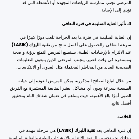
المرضى تجنب ممارسة الرياضات المجهدة أو الأنشطة التي قد
تؤدي إلى الإصابة.
4. تأثير العناية السليمة في فترة التعافي
إن العناية السليمة في فترة ما بعد الجراحة تلعب دورًا كبيرًا في
سرعة التعافي والحصول على أفضل نتائج من
تقنية الليزك (LASIK)
.
عند الالتزام بالإرشادات الطبية، يستطيع المريض التمتع برؤية واضحة
ومستقرة في وقت قصير. يتجنب المرضى الذين يتبعون التعليمات
الصحيحة العديد من المخاطر المحتملة مثل العدوى أو الانتكاسات.
من خلال اتباع النصائح المذكورة، يمكن للمريض العودة إلى حياته
الطبيعية بسرعة ودون أي مشاكل. يعتبر المتابعة المستمرة مع الفريق
الطبي أمرًا بالغ الأهمية، حيث يساهم في ضمان شفائك التام وتحقيق
أفضل نتائج.
الخلاصة
إن فترة التعافي بعد
تقنية الليزك (LASIK)
هي مرحلة مهمة في
رحلتك نحو تحسين الرؤية. الالتزام بالإرشادات الطبية والعناية المناسبة