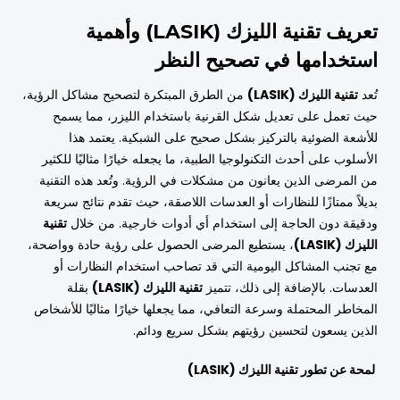
تعريف تقنية الليزك (LASIK) وأهمية
استخدامها في تصحيح النظر
تُعد
تقنية الليزك (LASIK)
من الطرق المبتكرة لتصحيح مشاكل الرؤية،
حيث تعمل على تعديل شكل القرنية باستخدام الليزر، مما يسمح
للأشعة الضوئية بالتركيز بشكل صحيح على الشبكية. يعتمد هذا
الأسلوب على أحدث التكنولوجيا الطبية، ما يجعله خيارًا مثاليًا للكثير
من المرضى الذين يعانون من مشكلات في الرؤية. وتُعد هذه التقنية
بديلاً ممتازًا للنظارات أو العدسات اللاصقة، حيث تقدم نتائج سريعة
ودقيقة دون الحاجة إلى استخدام أي أدوات خارجية. من خلال
تقنية
الليزك (LASIK)
، يستطيع المرضى الحصول على رؤية حادة وواضحة،
مع تجنب المشاكل اليومية التي قد تصاحب استخدام النظارات أو
العدسات. بالإضافة إلى ذلك، تتميز
تقنية الليزك (LASIK)
بقلة
المخاطر المحتملة وسرعة التعافي، مما يجعلها خيارًا مثاليًا للأشخاص
الذين يسعون لتحسين رؤيتهم بشكل سريع ودائم.
لمحة عن تطور تقنية الليزك (LASIK)