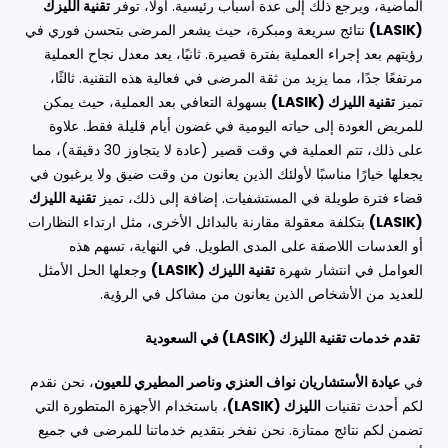
الماضية، ويرجع ذلك إلى عدة أسباب رئيسية. أولًا، توفر
تقنية الليزك
(LASIK)
نتائج سريعة ومبكرة، حيث يشعر المرضى بتحسن فوري في
رؤيتهم بعد إجراء العملية بفترة قصيرة. ثانيًا، يعد معدل نجاح العملية
مرتفعًا جدًا، مما يزيد من ثقة المرضى في فعالية هذه التقنية. ثالثًا،
تميز
تقنية الليزك (LASIK)
بسهولة التعافي بعد العملية، حيث يمكن
للمريض العودة إلى حياته اليومية في غضون أيام قليلة فقط. علاوة
على ذلك، تتم العملية في وقت قصير (عادة لا يتجاوز 30 دقيقة)، مما
يجعلها خيارًا مناسبًا لأولئك الذين يعانون من وقت ضيق ولا يرغبون في
قضاء فترة طويلة في المستشفيات. إضافة إلى ذلك، تميز
تقنية الليزك
(LASIK)
بتكلفة معقولة مقارنة بالبدائل الأخرى، مثل ارتداء النظارات
أو العدسات اللاصقة على المدى الطويل. في النهاية، تسهم هذه
العوامل في انتشار شهرة
تقنية الليزك (LASIK)
وجعلها الحل الأمثل
للعديد من الأشخاص الذين يعانون من مشاكل في الرؤية.
تقدم خدمات تقنية الليزك (LASIK) في السعودية
في
عيادة الأستشاريان نواف العنزي وناصر المطيري للعيون
، نحن نقدم
لكم أحدث تقنيات
الليزك (LASIK)
، باستخدام الأجهزة المتطورة التي
تضمن لكم نتائج ممتازة. نحن نفخر بتقديم خدماتنا للمرضى في جميع