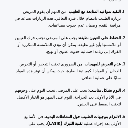
التقيد بمواعيد المتابعة مع الطبيب
: من المهم أن يقوم المريض
بزيارة الطبيب بانتظام خلال فترة التعافي. هذه الزيارات تساعد في
مراقبة التقدم وضمان عدم حدوث مضاعفات.
الحفاظ على العينين نظيفة
: يجب على المرضى تجنب فرك العينين
أو ملامستها بأيدٍ غير نظيفة. يمكن أن تؤدي الملامسة المتكررة أو
الفرك إلى زيادة احتمالية حدوث عدوى أو تهيج.
عدم التعرض للمهيجات
: من الضروري تجنب التدخين أو التعرض
للدخان أو المواد الكيميائية الضارة، حيث يمكن أن تؤثر هذه المواد
سلبًا على عملية التعافي.
النوم بشكل مناسب
: يجب على المرضى تجنب النوم على وجوههم
في الأيام الأولى بعد الجراحة. النوم على الظهر هو الخيار الأفضل
لتجنب الضغط على العينين.
الالتزام بتوجيهات الطبيب حول النشاطات البدنية
: في الأسابيع
الأولى بعد إجراء عملية
تقنية الليزك (LASIK)
، يجب على