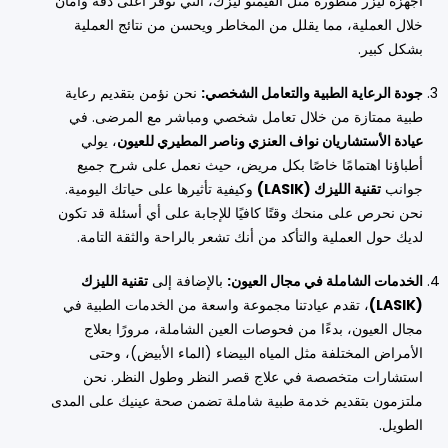
أجهزة ليزر متطورة مثل الفيمتو ليزك، التي توفر أعلى دقة وأمان
خلال العملية، مما يقلل من المخاطر ويحسن من نتائج العملية
بشكل كبير.
جودة الرعاية الطبية والتعامل الشخصي:
نحن نؤمن بتقديم رعاية
طبية ممتازة من خلال تعامل شخصي ومباشر مع المرضى. في
عيادة الأستشاريان نواف العنزي وناصر المطيري للعيون
، يولي
أطباؤنا اهتمامًا خاصًا بكل مريض، حيث نعمل على شرح جميع
جوانب
تقنية الليزك (LASIK)
وكيفية تأثيرها على حياتك اليومية.
نحن نحرص على منحك وقتًا كافيًا للإجابة على أي أسئلة قد تكون
لديك حول العملية والتأكد من أنك تشعر بالراحة والثقة التامة.
الخدمات الشاملة في مجال العيون:
بالإضافة إلى
تقنية الليزك
(LASIK)
، تقدم عيادتنا مجموعة واسعة من الخدمات الطبية في
مجال العيون، بدءًا من فحوصات العين الشاملة، مرورًا بعلاج
الأمراض المختلفة مثل المياه البيضاء (الماء الأبيض)، وحتى
استشارات متخصصة في علاج قصر النظر وطول النظر. نحن
ملتزمون بتقديم خدمة طبية شاملة تضمن صحة عينيك على المدى
الطويل.