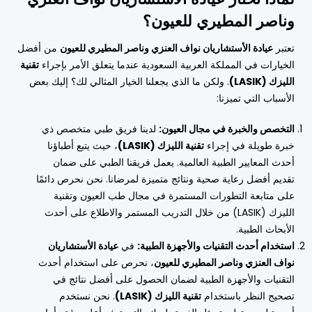
وناصر المطيري للعيون؟
تعتبر
عيادة الأستشاريان نواف العنزي وناصر المطيري للعيون
من أفضل
الخيارات في المملكة العربية السعودية عندما يتعلق الأمر بإجراء
تقنية
الليزك (LASIK)
. ولكن ما الذي يجعلنا الخيار المثالي لك؟ إليك بعض
الأسباب التي تميزنا:
التخصص والخبرة في مجال العيون:
لدينا فريق طبي متخصص ذي
خبرة طويلة في إجراء
تقنية الليزك (LASIK)
، حيث يتبع أطباؤنا
أحدث المعايير الطبية العالمية. يعمل فريقنا الطبي على ضمان
تقديم أفضل رعاية صحية ونتائج متميزة لمرضانا. نحن نحرص دائمًا
على متابعة التطورات المستمرة في مجال طب العيون وتقنية
الليزك (LASIK) من خلال التدريب المستمر والاطلاع على أحدث
الأبحاث الطبية.
استخدام أحدث التقنيات والأجهزة الطبية:
في
عيادة الأستشاريان
نواف العنزي وناصر المطيري للعيون
، نحرص على استخدام أحدث
التقنيات والأجهزة الطبية لضمان الحصول على أفضل نتائج في
تصحيح النظر باستخدام
تقنية الليزك (LASIK)
. نحن نستخدم