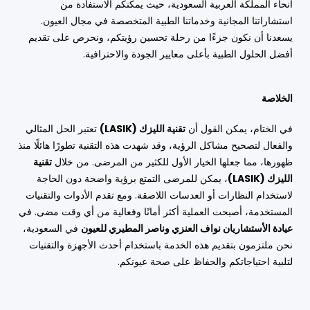
أنحاء المملكة العربية السعودية، حيث يمكنكم الاستفادة من
استشاراتنا المجانية وخدماتنا الطبية المتخصصة في مجال العيون.
يسعدنا أن نكون جزءًا من رحلة تحسين رؤيتكم، ونحرص على تقديم
أفضل الحلول الطبية بأعلى معايير الجودة والاحترافية.
الخلاصة
في الختام، يمكن القول أن
تقنية الليزك (LASIK)
تعتبر الحل المثالي
والفعال لتصحيح مشاكل الرؤية، وقد شهدت هذه التقنية تطورًا هائلًا منذ
ظهورها، مما جعلها الخيار الأول للكثير من المرضى. من خلال
تقنية
الليزك (LASIK)
، يمكن للمرضى التمتع برؤية واضحة دون الحاجة
لاستخدام النظارات أو العدسات اللاصقة. ومع تقدم الأدوات والتقنيات
المستخدمة، أصبحت العملية أكثر أمانًا وفعالية من أي وقت مضى. في
عيادة الأستشاريان نواف العنزي وناصر المطيري للعيون
في السعودية،
نحن ملتزمون بتقديم هذه الخدمة باستخدام أحدث الأجهزة والتقنيات
لتلبية احتياجاتكم والحفاظ على صحة عيونكم.