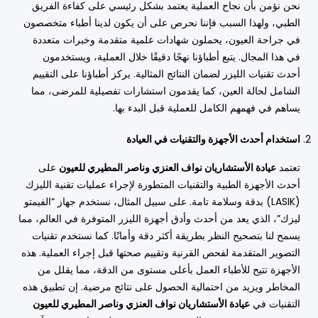
نحن نؤمن بأن نجاح العملية يعتمد بشكل رئيسي على كفاءة الفريق
الطبي، ولهذا السبب فإننا نحرص على أن يكون لدينا أطباء متخصصون
في جراحة العيون، يحملون شهادات علمية متقدمة وخبرات متعددة
في هذا المجال. يتبع أطباؤنا نهجًا دقيقًا خلال العملية، ويستخدمون
أحدث تقنيات الليزر لضمان النتائج المثالية. يركز أطباؤنا على التقييم
الشامل لحالة العين، كما يقدمون استشارات تفصيلية للمرضى، مما
يساهم في فهمهم الكامل للعملية قبل البدء بها.
استخدام أحدث الأجهزة والتقنيات في العيادة
تعتمد
عيادة الأستشاريان نواف العنزي وناصر المطيري للعيون
على
أحدث الأجهزة الطبية والتقنيات المتطورة لإجراء عمليات تقنية الليزك
(LASIK) بدقة وسلامة تامة. على سبيل المثال، نستخدم جهاز “الفيمتو
ليزك”، الذي يعد من أحدث وأدق أجهزة الليزر المتوفرة في العالم، مما
يسمح لنا بتصحيح النظر بطريقة أكثر دقة وأمانًا. كما نستخدم تقنيات
التصوير المتقدمة لفحص القرنية وتقييم صحتها قبل إجراء العملية. هذه
الأجهزة تتيح للأطباء العمل بأعلى مستوى من الدقة، مما يقلل من
المخاطر ويزيد من احتمالية الحصول على نتائج مرضية. إن تطبيق هذه
التقنيات في
عيادة الأستشاريان نواف العنزي وناصر المطيري للعيون