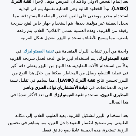
بعد إتمام الفحص الأولي وتأكيد أن المريض مؤهل لإجراء
تقنية الليزك
(LASIK)
، تبدأ الخطوة التالية وهي العملية نفسها. يتم في البداية
استخدام مخدر موضعي على العين لتخدير المنطقة المستهدفة، مما
يجعل العملية غير مؤلمة. بعدها، يتم استخدام جهاز خاص لفتح شريحة
رقيقة من القرنية، وهذه العملية تسمى “الفلاپ”. الفلاپ يتم رفعه
بلطف، مما يسمح للأطباء باستخدام الليزر لتعديل شكل القرنية.
واحدة من أبرز تقنيات الليزك المتقدمة هي
تقنية الفيمتو ليزك
. في
تقنية الفيمتو ليزك
، يتم استخدام ليزر فائق الدقة لعمل شريحة القرنية
بدلاً من استخدام الآلات التقليدية. هذا النوع من الليزر يعطي دقة أكبر
في عملية التقطيع ويقلل من المخاطر. يمكننا من خلال هذا النوع من
الليزر تحسين نتائج
تقنية الليزك (LASIK)
، مما يساهم في تقليل نسبة
حدوث المضاعفات. في
عيادة الأستشاريان نواف العنزي وناصر
المطيري للعيون
، نستخدم
تقنية الفيمتو ليزك
التي تعد الأكثر تقدمًا في
هذا المجال.
بعد استخدام الليزر لتشكيل القرنية، يعيد الطبيب الفلاپ إلى مكانه
الطبيعي. يتم تصحيح انكسار الضوء داخل العين، مما يساهم في تحسين
الرؤية. تستغرق هذه العملية عادةً بضع دقائق فقط.