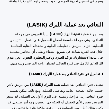
يسهم في تحسين تجربة المرضى، حيث يضمن لهم نتائج دقيقة وآمنة.
التعافي بعد عملية الليزك (LASIK)
بعد إجراء عملية
تقنية الليزك (LASIK)
، يبدأ المريض في مرحلة
التعافي، وهي مرحلة حاسمة لضمان الحصول على أفضل النتائج من
العملية. التزام المريض بالتعليمات الطبية واستخدام العناية المناسبة
خلال هذه الفترة يساعد في تسريع الشفاء وتقليل أي مخاطر محتملة.
في
عيادة الأستشاريان نواف العنزي وناصر المطيري للعيون
، نحن نقدم
لك الدعم الكامل في فترة التعافي لضمان راحة المرضى وسلامتهم.
1. تفاصيل عن فترة التعافي بعد عملية الليزك (LASIK)
تختلف فترة التعافي بعد عملية
تقنية الليزك (LASIK)
من مريض لآخر
حسب حالته الصحية العامة وتفاصيل العملية. ومع ذلك، يمكن تقسيم
فترة التعافي إلى مراحل رئيسية. في اليوم الأول بعد العملية، قد يشعر
المريض ببعض الألم الخفيف أو الحكة في العينين، وهو أمر طبيعي. قد
يكون هناك أيضًا بعض الضبابية في الرؤية، ولكنها عادة ما تختفي في