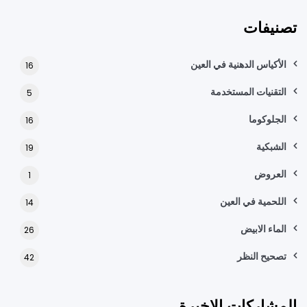
ح
تصنيفات
ث
ع
ن
الأكياس الدهنية في العين
16
:
التقنيات المستخدمة
5
الجلوكوما
16
الشبكية
19
العروض
1
اللحمية في العين
14
الماء الابيض
26
تصحيح النظر
42
المشاركات الاخيرة