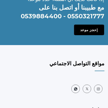
مع طبيبنا أو اتصل بنا على
0550321777 - 0539884400
إحجز موعد
مواقع التواصل الاجتماعي