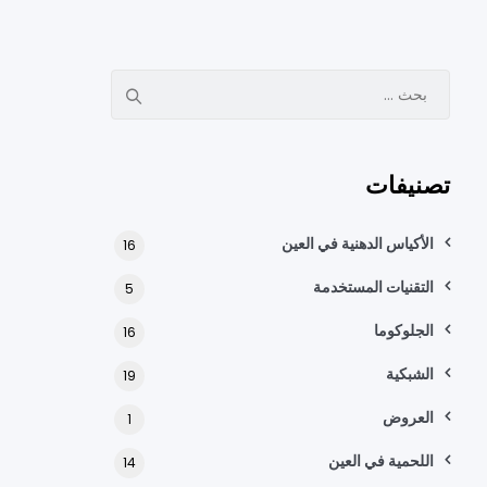
ا
ل
ب
ح
تصنيفات
ث
ع
ن
الأكياس الدهنية في العين
16
:
التقنيات المستخدمة
5
الجلوكوما
16
الشبكية
19
العروض
1
اللحمية في العين
14